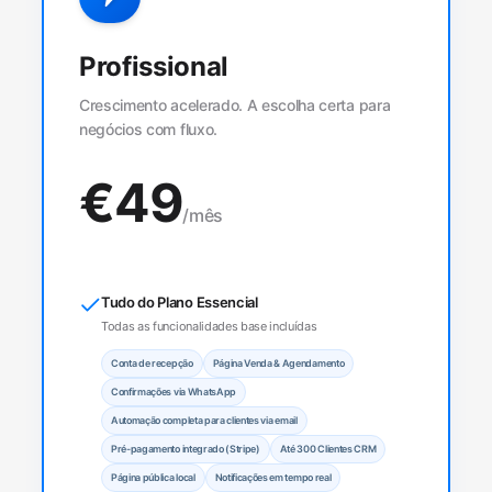
Profissional
Crescimento acelerado. A escolha certa para
negócios com fluxo.
€
49
/mês
Tudo do Plano Essencial
Todas as funcionalidades base incluídas
Conta de recepção
Página Venda & Agendamento
Confirmações via WhatsApp
Automação completa para clientes via email
Pré-pagamento integrado (Stripe)
Até 300 Clientes CRM
Página pública local
Notificações em tempo real