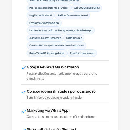
Automação completa para clientes via email
Pré-pagamento integrado (Stripe)
Até 300 Clientes CRM
Página pública local
Notificações em tempo real
Lembretes via WhatsApp
Lembrete com confirmação de presença via WhatsApp
Agente IA Gestor Financeiro
CRM Ilimitado
Conversões de agendamentos com Google Ads
Sócio Virtual IA (briefing diário)
Relatórios avançados
Google Reviews via WhatsApp
Peça avaliações automaticamente após concluir o
atendimento
Colaboradores ilimitados por localização
Sem limite de equipa em cada unidade
Marketing via WhatsApp
Campanhas em massa e automações de retorno
Sistema Fidelização (Pontos)