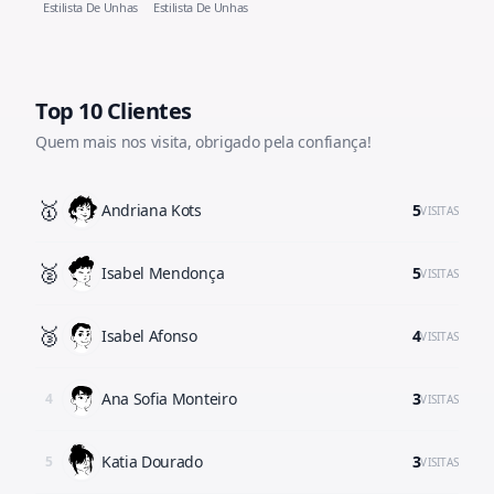
Estilista De Unhas
Estilista De Unhas
Top 10 Clientes
Quem mais nos visita, obrigado pela confiança!
🥇
Andriana Kots
5
VISITAS
🥈
Isabel Mendonça
5
VISITAS
🥉
Isabel Afonso
4
VISITAS
Ana Sofia Monteiro
3
4
VISITAS
Katia Dourado
3
5
VISITAS