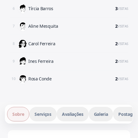
Tírcia Barros
3
6
VISITAS
Aline Mesquita
2
7
VISITAS
Carol Ferreira
2
8
VISITAS
Ines Ferreira
2
9
VISITAS
Rosa Conde
2
10
VISITAS
Sobre
Serviços
Avaliações
Galeria
Postagen